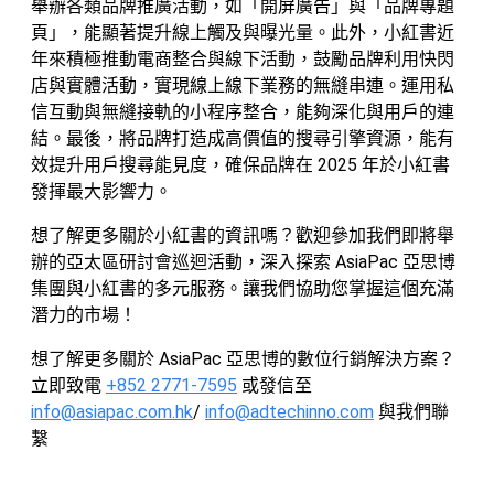
舉辦各類品牌推廣活動，如「開屏廣告」與「品牌專題
頁」，能顯著提升線上觸及與曝光量。此外，小紅書近
年來積極推動電商整合與線下活動，鼓勵品牌利用快閃
店與實體活動，實現線上線下業務的無縫串連。運用私
信互動與無縫接軌的小程序整合，能夠深化與用戶的連
結。最後，將品牌打造成高價值的搜尋引擎資源，能有
效提升用戶搜尋能見度，確保品牌在 2025 年於小紅書
發揮最大影響力。
想了解更多關於小紅書的資訊嗎？歡迎參加我們即將舉
辦的亞太區研討會巡迴活動，深入探索 AsiaPac 亞思博
集團與小紅書的多元服務。讓我們協助您掌握這個充滿
潛力的市場！
想了解更多關於 AsiaPac 亞思博的數位行銷解決方案？
立即致電
+852 2771-7595
或發信至
info@asiapac.com.hk
/
info@adtechinno.com
與我們聯
繫