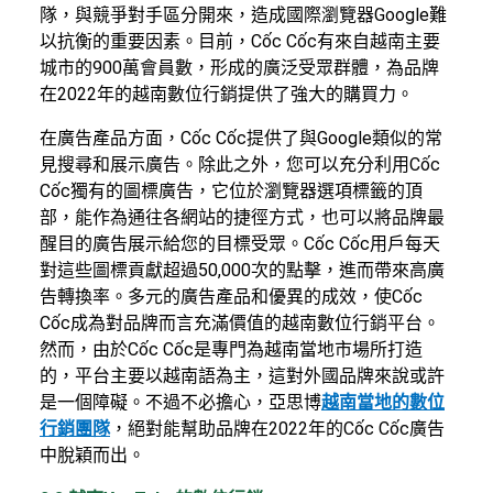
隊，與競爭對手區分開來，造成國際瀏覽器Google難
以抗衡的重要因素。目前，Cốc Cốc有來自越南主要
城市的900萬會員數，形成的廣泛受眾群體，為品牌
在2022年的越南數位行銷提供了強大的購買力。
在廣告產品方面，Cốc Cốc提供了與Google類似的常
見搜尋和展示廣告。除此之外，您可以充分利用Cốc
Cốc獨有的圖標廣告，它位於瀏覽器選項標籤的頂
部，能作為通往各網站的捷徑方式，也可以將品牌最
醒目的廣告展示給您的目標受眾。Cốc Cốc用戶每天
對這些圖標貢獻超過50,000次的點擊，進而帶來高廣
告轉換率。多元的廣告產品和優異的成效，使Cốc
Cốc成為對品牌而言充滿價值的越南數位行銷平台。
然而，由於Cốc Cốc是專門為越南當地市場所打造
的，平台主要以越南語為主，這對外國品牌來說或許
是一個障礙。不過不必擔心，亞思博
越南當地的數位
行銷團隊
，絕對能幫助品牌在2022年的Cốc Cốc廣告
中脫穎而出。