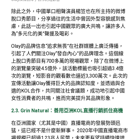
除此之外，中國單口相聲演員楊笠也在所主持的微博
脫口秀節目，分享過往的生活中曾因外型容貌感到焦
慮，此話一出也引起中國觀眾的廣大共鳴，讓許多人
為“多元化的美”聲援及喝彩。
Olay的品牌信息“追求無畏”在社群媒體上廣泛傳播，
引起了人們關注Olay“發自內心”的品牌理念。這個線
上脫口秀節目有700多萬的現場觀眾，除了在微博上
的瀏覽量突破4.5億外，該活動標籤也吸引超過3.4億
次的瀏覽，短影音的觀看數也逼近3,300萬次。此次的
宣傳活動讓Olay獲得巨大的品牌認知度，並透過與合
適的KOL合作，共同關注社會議題，成功地引起中國
女性消費者的共鳴，進而完美提升其品牌形象。
2.3. Grin Natural：善用亞洲KOL直播行銷抓住商機
在亞洲國家（尤其是中國）直播電商的發展勢頭迅
猛，這已經不是什麼新鮮事。 2020年中國直播電商市
場規模已超過1.23兆人民幣，未來更有望持續快速增