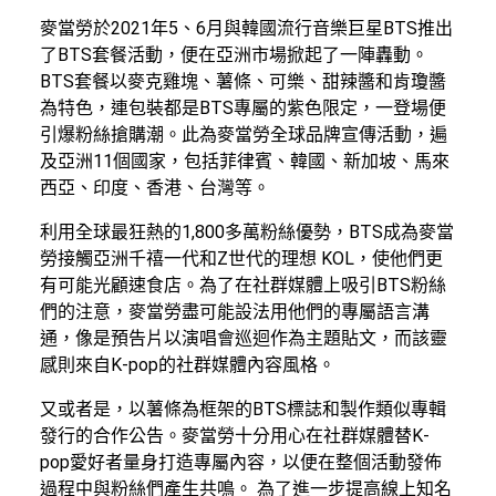
麥當勞於2021年5、6月與韓國流行音樂巨星BTS推出
了BTS套餐活動，便在亞洲市場掀起了一陣轟動。
BTS套餐以麥克雞塊、薯條、可樂、甜辣醬和肯瓊醬
為特色，連包裝都是BTS專屬的紫色限定，一登場便
引爆粉絲搶購潮。此為麥當勞全球品牌宣傳活動，遍
及亞洲11個國家，包括菲律賓、韓國、新加坡、馬來
西亞、印度、香港、台灣等。
利用全球最狂熱的1,800多萬粉絲優勢，BTS成為麥當
勞接觸亞洲千禧一代和Z世代的理想 KOL，使他們更
有可能光顧速食店。為了在社群媒體上吸引BTS粉絲
們的注意，麥當勞盡可能設法用他們的專屬語言溝
通，像是預告片以演唱會巡迴作為主題貼文，而該靈
感則來自K-pop的社群媒體內容風格。
又或者是，以薯條為框架的BTS標誌和製作類似專輯
發行的合作公告。麥當勞十分用心在社群媒體替K-
pop愛好者量身打造專屬內容，以便在整個活動發佈
過程中與粉絲們產生共鳴。 為了進一步提高線上知名