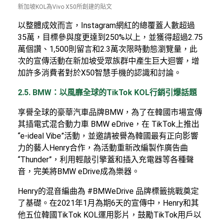
新加坡KOL為Vivo X50所創建的貼文
以整體成效而言，Instagram網紅的總覆蓋人數超過
35萬，目標參與度更達到250%以上，並獲得超過2.75
萬個讚、1,500則留言和2.3萬次限時動態瀏覽量，此
次的宣傳活動在新加坡受眾族群中產生巨大迴響，增
加許多消費者對於X50智慧手機的認識和討論。
2.5. BMW：以風靡全球的TikTok KOL行銷引爆話題
享譽全球的豪華汽車品牌BMW，為了在韓國市場宣傳
其插電式混合動力車 BMW eDrive，在 TikTok上推出
“e-ideal Vibe”活動，並邀請被譽為韓國最有正向影響
力的藝人Henry合作，為活動重新改編製作廣告曲
“Thunder”，利用輕敲引擎蓋和插入充電器等各種聲
音，完美將BMW eDrive成為樂器。
Henry的混音編曲為 #BMWeDrive 品牌標籤挑戰奠定
了基礎。在2021年1月為期6天的宣傳中，Henry和其
他五位韓國TikTok KOL運用影片，鼓勵TikTok用戶以