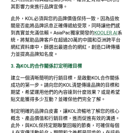
其影響力來進行品牌宣傳。
此外，KOL必須與您的品牌價值保持一致，因為這攸
關是否能將品牌訊息正確傳遞給受眾，同時讓他們感
到真實並充滿信賴。AsiaPac獨家開發的
KOOLER AI
系
統
，將幫助品牌客戶在超過20萬的中國和亞洲跨平台
網紅資料庫中，篩選出最適合的網紅，創造口碑傳播
力並提高品牌知名度。
3. 為KOL的合作關係訂定明確目標
建立一個清晰簡明的行銷目標，是啟動KOL合作關係
成功的第一步。請向您的KOL清楚傳達品牌的目標和
期望，希望運用他們的內容達到什麼效果？或是希望
貼文能獲得多少互動？並確保他們完全了解。
制定明確的品牌白皮書，讓KOL流暢地了解您的核心
概念、產品價值和行銷目標，進而促進有效的溝通。
此外，與KOL保持定期聯繫回報的節奏，可確保每個
人在宣傳活動前夕、期間和之後都是同步的，在這些