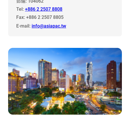
郵編: 104062
Tel:
+886 2 2507 8808
Fax: +886 2 2507 8805
E-mail:
info@asiapac.tw