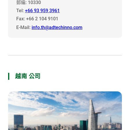
郵編: 10330
Tel:
+66 93 959 3961
Fax: +66 2 104 9101
E-Mail:
info.th@adtechinno.com
越南 公司