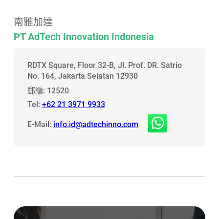
南雅加達
PT AdTech Innovation Indonesia
RDTX Square, Floor 32-B, Jl. Prof. DR. Satrio
No. 164, Jakarta Selatan 12930
郵編: 12520
Tel:
+62 21 3971 9933
E-Mail:
info.id@adtechinno.com