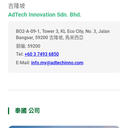
吉隆坡
AdTech Innovation Sdn. Bhd.
BO2-A-09-1, Tower 3, KL Eco City, No. 3, Jalan
Bangsar, 59200 吉隆坡, 馬來西亞
郵編: 59200
Tel:
+60 3 7493 6850
E-Mail:
info.my@adtechinno.com
泰國 公司