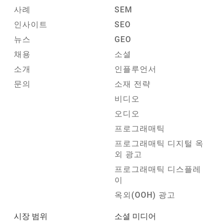
사례
SEM
인사이트
SEO
뉴스
GEO
채용
소셜
소개
인플루언서
문의
소재 전략
비디오
오디오
프로그래매틱
프로그래매틱 디지털 옥
외 광고
프로그래매틱 디스플레
이
옥외(OOH) 광고
시장 범위
소셜 미디어