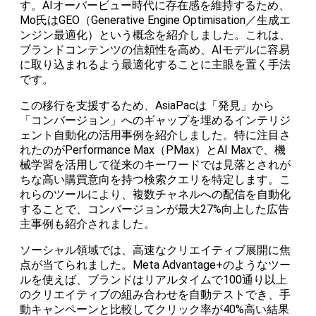
す。AIオーバービュー時代に存在感を維持するため、
Mo氏はGEO（Generative Engine Optimisation／生成エ
ンジン最適化）という概念を紹介しました。これは、
ブランドコンテンツの信頼性を高め、AIモデルに容易
に取り込まれるよう最適化することに主眼を置く手法
です。
この移行を支援するため、AsiaPacは「発見」から
「コンバージョン」へのギャップを埋めるインテリジ
ェント自動化の活用事例を紹介しました。特に注目さ
れたのがPerformance Max（PMax）とAI Maxで、機
械学習を活用して従来のキーワードでは見落とされが
ちな高い購買意向を持つ検索クエリを特定します。こ
れらのツールにより、複数チャネルへの配信を自動化
することで、コンバージョンが最大27%向上した広告
主事例も紹介されました。
ソーシャル領域では、高速なクリエイティブ展開に焦
点が当てられました。Meta Advantage+のようなツー
ルを使えば、ブランドはリアルタイムで100通り以上
のクリエイティブの組み合わせを自動テストでき、手
動キャンペーンと比較してクリック率が40%高い結果