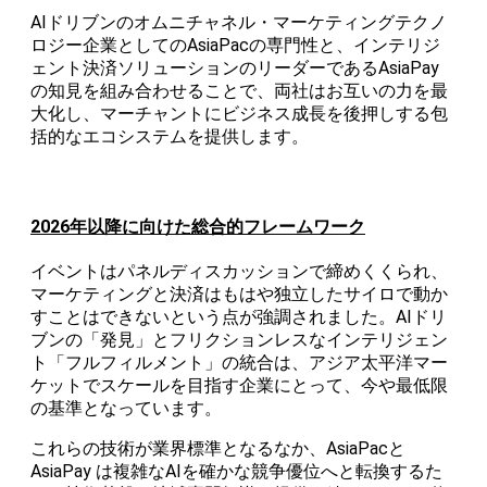
AIドリブンのオムニチャネル・マーケティングテクノ
ロジー企業としてのAsiaPacの専門性と、インテリジ
ェント決済ソリューションのリーダーであるAsiaPay
の知見を組み合わせることで、両社はお互いの力を最
大化し、マーチャントにビジネス成長を後押しする包
括的なエコシステムを提供します。
2026年以降に向けた総合的フレームワーク
イベントはパネルディスカッションで締めくくられ、
マーケティングと決済はもはや独立したサイロで動か
すことはできないという点が強調されました。AIドリ
ブンの「発見」とフリクションレスなインテリジェン
ト「フルフィルメント」の統合は、アジア太平洋マー
ケットでスケールを目指す企業にとって、今や最低限
の基準となっています。
これらの技術が業界標準となるなか、AsiaPacと
AsiaPay は複雑なAIを確かな競争優位へと転換するた