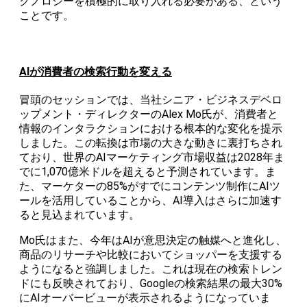
クノロジーを積極的に取り入れる必要がある、という
ことです。
AIが消費者の検索行動を変える
冒頭のセッションでは、当社シニア・ビジネスデベロ
ップメント・ディレクターのAlex Mo氏が、消費者と
情報のインタラクションにおける根本的な変化を提示
しました。この転換は市場の大きな動きに裏打ちされ
ており、世界のAIマーケティング市場収益は2028年ま
でに1,070億米ドルを超えると予測されています。ま
た、マーケターの85%がすでにコンテンツ制作にAIツ
ールを活用していることから、AI導入はさらに加速す
ると見込まれています。
Mo氏はまた、今年はAIが意思決定の触媒へと進化し、
商品のリサーチや比較においてショッパーを支援する
ようになると強調しました。これは現在の検索トレン
ドにも反映されており、Googleの検索結果の最大30%
にAIオーバービューが表示されるようになっていま